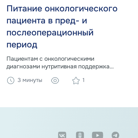
Питание онкологического
пациента в пред- и
послеоперационный
период
Пациентам с онкологическими
диагнозами нутритивная поддержка
нужна для стабилизации нутритивного
3 минуты
1
статуса организма, обеспечения его
необходимыми питательными
веществами, а также для усиления
переносимости хирургического
вмешательства, лучевой и
лекарственной терапии.
м