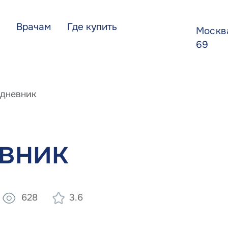
Врачам
Где купить
Моск
69
дневник
вник
628
3.6