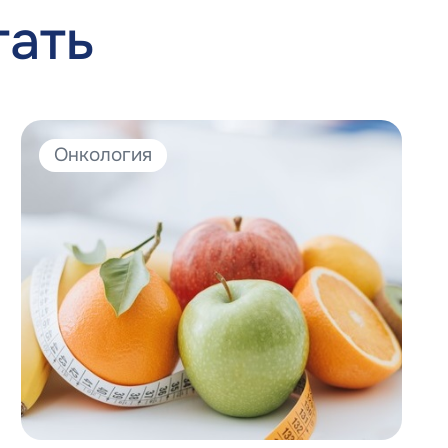
тать
Онкология