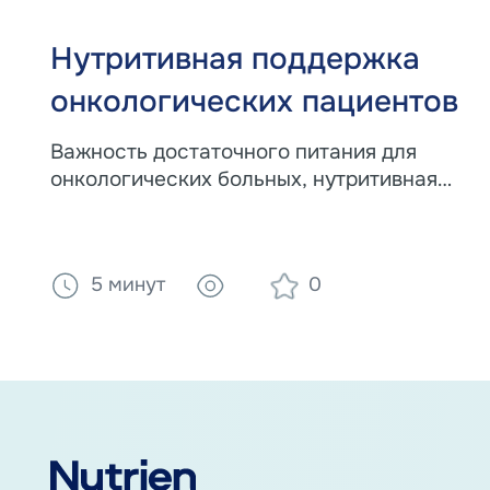
Нутритивная поддержка
онкологических пациентов
Важность достаточного питания для
онкологических больных, нутритивная
поддержка с пероральным или зондовым
иммуномодулирующим питанием
5 минут
0