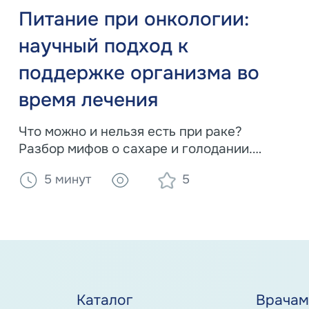
Питание при онкологии:
научный подход к
поддержке организма во
время лечения
Что можно и нельзя есть при раке?
Разбор мифов о сахаре и голодании.
Принципы диеты во время химиотерапии и
5 минут
5
лучевой терапии. Как
специализированное питание Nutrien
помогает сохранить вес и силы.
Каталог
Врача