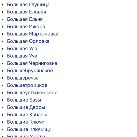
Большая Глушица
Большая Еловая
Большая Ельня
Большая Ижора
Большая Мартыновка
Большая Орловка
Большая Уса
Большая Уча
Большая Черниговка
Большебрусянское
Большеречье
Большетроицкое
Большеустьикинское
Большие Базы
Большие Дворы
Большие Кабаны
Большие Ключи
Большие Ключищи
Большие Мосты