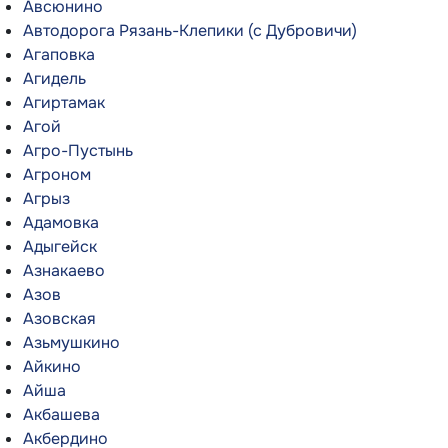
Авсюнино
Автодорога Рязань-Клепики (с Дубровичи)
Агаповка
Агидель
Агиртамак
Агой
Агро-Пустынь
Агроном
Агрыз
Адамовка
Адыгейск
Азнакаево
Азов
Азовская
Азьмушкино
Айкино
Айша
Акбашева
Акбердино