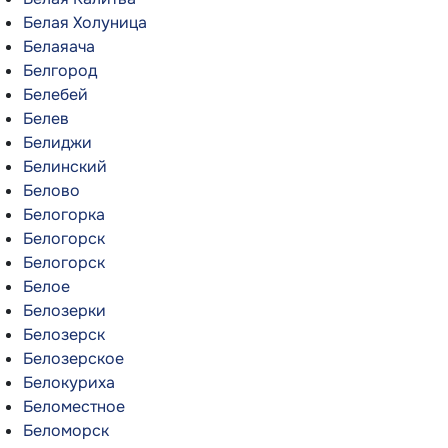
Белая Холуница
Белаяача
Белгород
Белебей
Белев
Белиджи
Белинский
Белово
Белогорка
Белогорск
Белогорск
Белое
Белозерки
Белозерск
Белозерское
Белокуриха
Беломестное
Беломорск