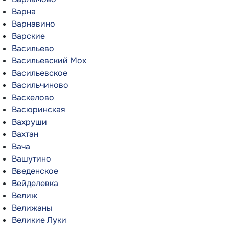
Варна
Варнавино
Варские
Васильево
Васильевский Мох
Васильевское
Васильчиново
Васкелово
Васюринская
Вахруши
Вахтан
Вача
Вашутино
Введенское
Вейделевка
Велиж
Велижаны
Великие Луки