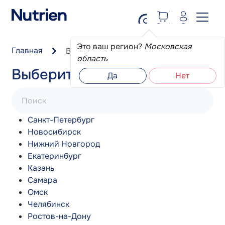
Перейти к основному содержанию
Это ваш регион?
Московская
Главная
Выберите ваш город
область
Выберите ваш город
Да
Нет
Поиск
Санкт-Петербург
Новосибирск
Нижний Новгород
Екатеринбург
Казань
Самара
Омск
Челябинск
Ростов-на-Дону