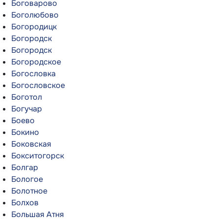
Боговарово
Боголюбово
Богородицк
Богородск
Богородск
Богородское
Богословка
Богословское
Боготол
Богучар
Боево
Бокино
Боковская
Бокситогорск
Болгар
Бологое
Болотное
Болхов
Большая Атня