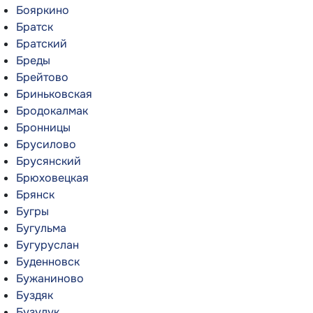
Бояркино
Братск
Братский
Бреды
Брейтово
Бриньковская
Бродокалмак
Бронницы
Брусилово
Брусянский
Брюховецкая
Брянск
Бугры
Бугульма
Бугуруслан
Буденновск
Бужаниново
Буздяк
Бузулук