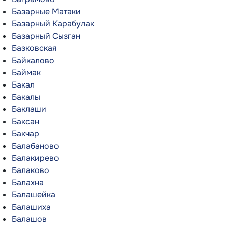
Базарные Матаки
Базарный Карабулак
Базарный Сызган
Базковская
Байкалово
Баймак
Бакал
Бакалы
Баклаши
Баксан
Бакчар
Балабаново
Балакирево
Балаково
Балахна
Балашейка
Балашиха
Балашов