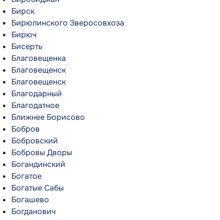
Бирск
Бирюлинского Зверосовхоза
Бирюч
Бисерть
Благовещенка
Благовещенск
Благовещенск
Благодарный
Благодатное
Ближнее Борисово
Бобров
Бобровский
Бобровы Дворы
Богандинский
Богатое
Богатые Сабы
Богашево
Богданович