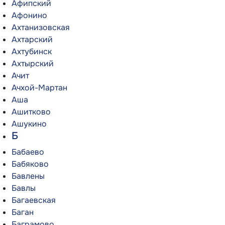
Афипский
Афонино
Ахтанизовская
Ахтарский
Ахтубинск
Ахтырский
Ачит
Ачхой-Мартан
Аша
Ашитково
Ашукино
Б
Бабаево
Бабяково
Бавлены
Бавлы
Багаевская
Баган
Баграмово