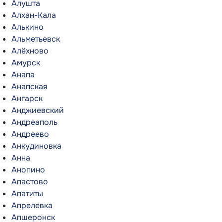
Алушта
Алхан-Кала
Алькино
Альметьевск
Алёхново
Амурск
Анапа
Анапская
Ангарск
Анджиевский
Андреаполь
Андреево
Анкудиновка
Анна
Анопино
Апастово
Апатиты
Апрелевка
Апшеронск