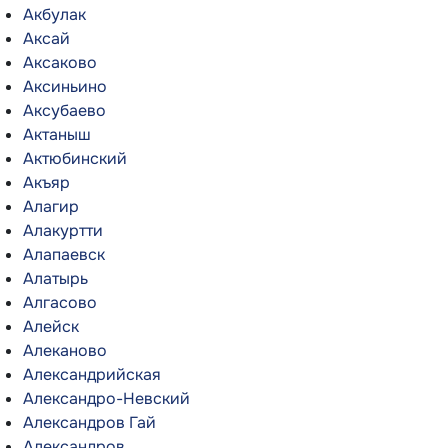
Акбулак
Аксай
Аксаково
Аксиньино
Аксубаево
Актаныш
Актюбинский
Акъяр
Алагир
Алакуртти
Алапаевск
Алатырь
Алгасово
Алейск
Алеканово
Александрийская
Александро-Невский
Александров Гай
Александров