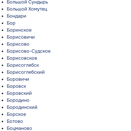
Большой Сундырь
Большой Хомутец
Бондари
Бор
Боринское
Борисовичи
Борисово
Борисово-Судское
Борисовское
Борисоглебск
Борисоглебский
Боровичи
Боровск
Боровский
Бородино
Бородинский
Борское
Ботово
Боцманово