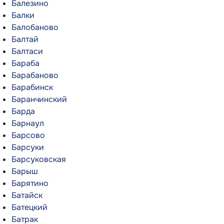
Балезино
Балки
Балобаново
Балтай
Балтаси
Бараба
Барабаново
Барабинск
Баранчинский
Барда
Барнаул
Барсово
Барсуки
Барсуковская
Барыш
Барятино
Батайск
Батецкий
Батрак