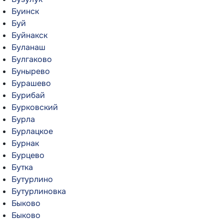
Буинск
Буй
Буйнакск
Буланаш
Булгаково
Бунырево
Бурашево
Бурибай
Бурковский
Бурла
Бурлацкое
Бурнак
Бурцево
Бутка
Бутурлино
Бутурлиновка
Быково
Быково