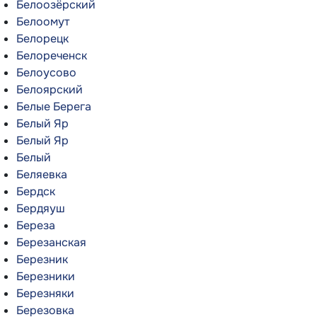
Белоозёрский
Белоомут
Белорецк
Белореченск
Белоусово
Белоярский
Белые Берега
Белый Яр
Белый Яр
Белый
Беляевка
Бердск
Бердяуш
Береза
Березанская
Березник
Березники
Березняки
Березовка