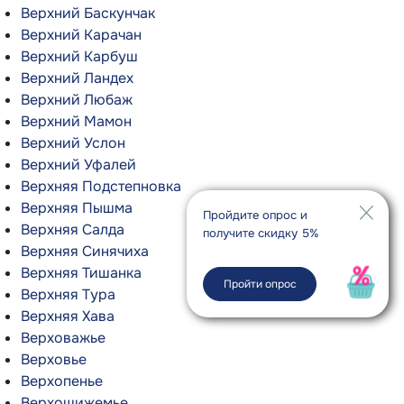
Верхний Баскунчак
Верхний Карачан
Верхний Карбуш
Верхний Ландех
Верхний Любаж
Верхний Мамон
Верхний Услон
Верхний Уфалей
Верхняя Подстепновка
Верхняя Пышма
Пройдите опрос и
Верхняя Салда
получите скидку 5%
Верхняя Синячиха
Верхняя Тишанка
Пройти опрос
Верхняя Тура
Верхняя Хава
Верховажье
Верховье
Верхопенье
Верхошижемье