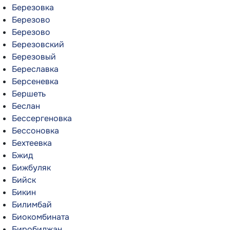
Березовка
Березово
Березово
Березовский
Березовый
Береславка
Берсеневка
Бершеть
Беслан
Бессергеновка
Бессоновка
Бехтеевка
Бжид
Бижбуляк
Бийск
Бикин
Билимбай
Биокомбината
Биробиджан