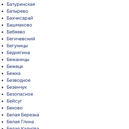
Батуринская
Батырево
Бахчисарай
Башмаково
Бебяево
Бегичевский
Бегуницы
Беднягина
Бежаницы
Бежецк
Бежка
Безводное
Безенчук
Безопасное
Бейсуг
Беково
Белая Березка
Белая Глина
Белая Калитва