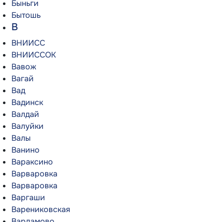
Быньги
Бытошь
В
ВНИИСС
ВНИИССОК
Вавож
Вагай
Вад
Вадинск
Валдай
Валуйки
Валы
Ванино
Вараксино
Варваровка
Варваровка
Варгаши
Варениковская
Варламово