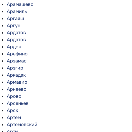
Арамашево
Арамиль
Аргаяш
Аргун
Ардатов
Ардатов
Ардон
Арефино
Арзамас
Арзгир
Аркадак
Армавир
Арнеево
Арово
Арсеньев
Арск
Артем
Артемовский
Арти