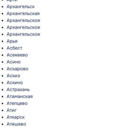
Архангельск
Архангельская
Архангельское
Архангельское
Архангельское
Арья
Асбест
Асекеево
Асино
Аскарово
Аскиз
Аскино
Астрахань
Атаманская
Атепцево
Атиг
Аткарск
Атяшево