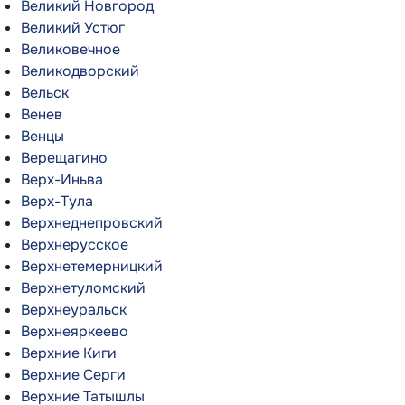
Великий Новгород
Великий Устюг
Великовечное
Великодворский
Вельск
Венев
Венцы
Верещагино
Верх-Иньва
Верх-Тула
Верхнеднепровский
Верхнерусское
Верхнетемерницкий
Верхнетуломский
Верхнеуральск
Верхнеяркеево
Верхние Киги
Верхние Серги
Верхние Татышлы