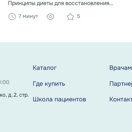
Принципы диеты для восстановления
мозга, правила питания при нарушении
7 минут
5
глотания (дисфагии) и преимущества
специализированного питания Nutrien для
реабилитации лежачих больных.
Каталог
Врача
8:00
Где купить
Партне
о, д.2, стр.
Школа пациентов
Контак