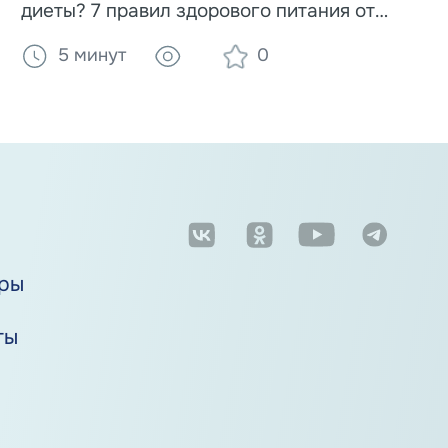
диеты? 7 правил здорового питания от
ВОЗ, список полезных и вредных
5 минут
0
продуктов, влияние веса и алкоголя на
развитие рака.
м
ры
ты