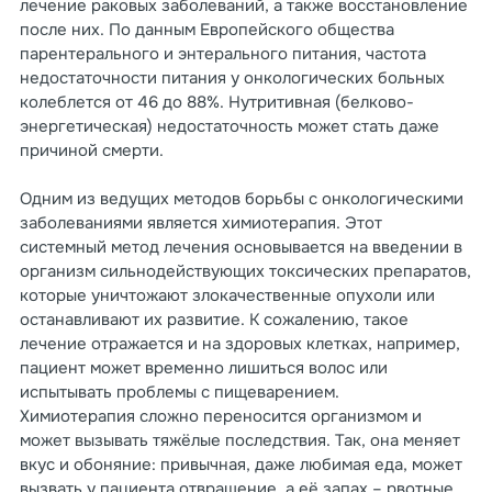
лечение раковых заболеваний, а также восстановление
после них. По данным Европейского общества
парентерального и энтерального питания, частота
недостаточности питания у онкологических больных
колеблется от 46 до 88%. Нутритивная (белково-
энергетическая) недостаточность может стать даже
причиной смерти.
Одним из ведущих методов борьбы с онкологическими
заболеваниями является химиотерапия. Этот
системный метод лечения основывается на введении в
организм сильнодействующих токсических препаратов,
которые уничтожают злокачественные опухоли или
останавливают их развитие. К сожалению, такое
лечение отражается и на здоровых клетках, например,
пациент может временно лишиться волос или
испытывать проблемы с пищеварением.
Химиотерапия сложно переносится организмом и
может вызывать тяжёлые последствия. Так, она меняет
вкус и обоняние: привычная, даже любимая еда, может
вызвать у пациента отвращение, а её запах – рвотные