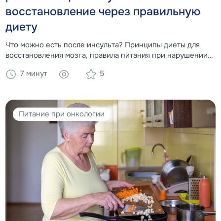
восстановление через правильную
диету
Что можно есть после инсульта? Принципы диеты для
восстановления мозга, правила питания при нарушении
глотания (дисфагии) и преимущества
7 минут
5
специализированного питания Nutrien для реабилитации
лежачих больных.
Питание при онкологии