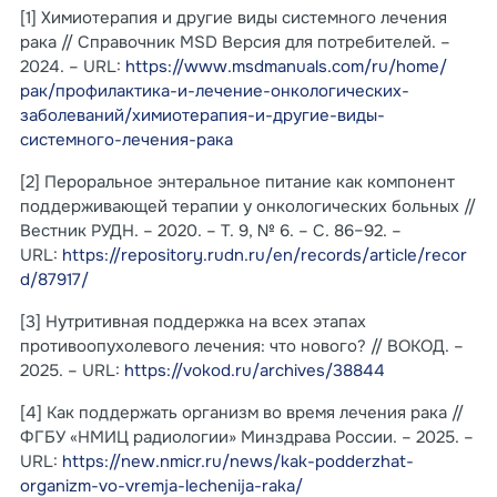
[1] Химиотерапия и другие виды системного лечения
рака // Справочник MSD Версия для потребителей. –
2024. – URL:
https://www.msdmanuals.com/ru/home/
рак/профилактика-и-лечение-онкологических-
заболеваний/химиотерапия-и-другие-виды-
системного-лечения-рака
[2] Пероральное энтеральное питание как компонент
поддерживающей терапии у онкологических больных //
Вестник РУДН. – 2020. – Т. 9, № 6. – С. 86–92. –
URL:
https://repository.rudn.ru/en/records/article/recor
d/87917/
[3] Нутритивная поддержка на всех этапах
противоопухолевого лечения: что нового? // ВОКОД. –
2025. – URL:
https://vokod.ru/archives/38844
[4] Как поддержать организм во время лечения рака //
ФГБУ «НМИЦ радиологии» Минздрава России. – 2025. –
URL:
https://new.nmicr.ru/news/kak-podderzhat-
organizm-vo-vremja-lechenija-raka/