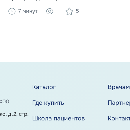
мозга, правила питания при нарушении
7 минут
5
глотания (дисфагии) и преимущества
специализированного питания Nutrien для
реабилитации лежачих больных.
Каталог
Врача
8:00
Где купить
Партне
о, д.2, стр.
Школа пациентов
Контак