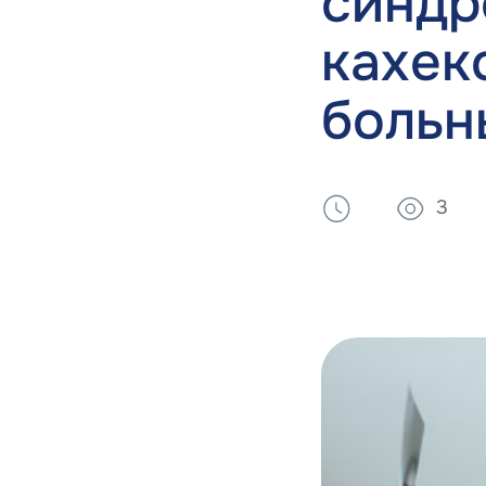
синдр
кахек
больн
3