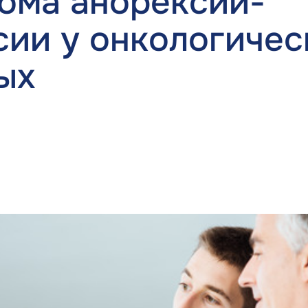
ома анорексии-
сии у онкологичес
ых