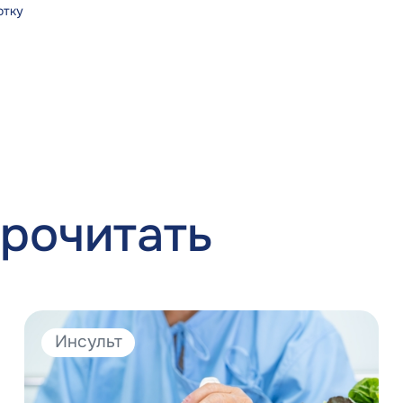
отку
рочитать
Инсульт