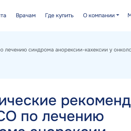
нта
Врачам
Где купить
О компании
 лечению синдрома анорексии-кахексии у онколо
ические рекомен
O по лечению