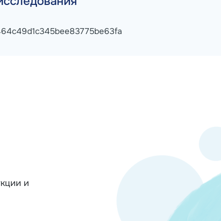
исследования
464c49d1c345bee83775be63fa
кции и