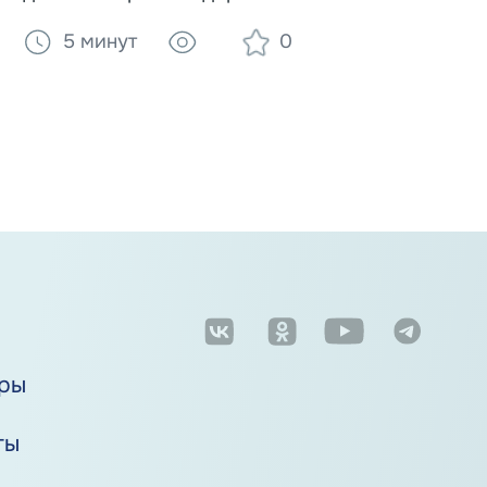
ВОЗ, список полезных и вредных
5 минут
0
продуктов, влияние веса и алкоголя на
развитие рака.
м
ры
ты