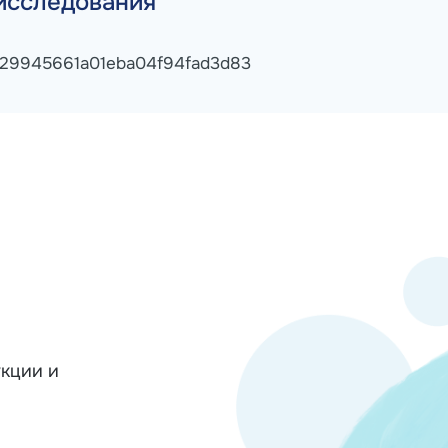
исследования
29945661a01eba04f94fad3d83
кции и