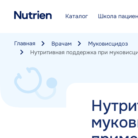
Перейти к основному содержанию
Каталог
Школа пацие
Главная
Врачам
Муковисцидоз
Нутритивная поддержка при муковисци
Нутри
муков