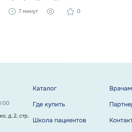
мозга, правила питания при нарушении
7 минут
0
глотания (дисфагии) и преимущества
специализированного питания Nutrien для
реабилитации лежачих больных.
Каталог
Врача
8:00
Где купить
Партне
о, д.2, стр.
Школа пациентов
Контак