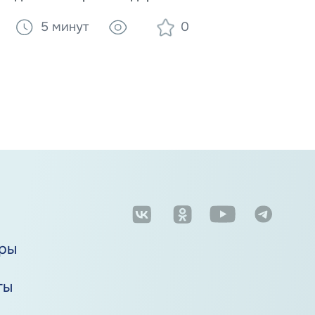
ВОЗ, список полезных и вредных
5 минут
0
продуктов, влияние веса и алкоголя на
развитие рака.
м
ры
ты