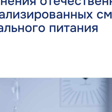
нения отечествен
ализированных с
ального питания