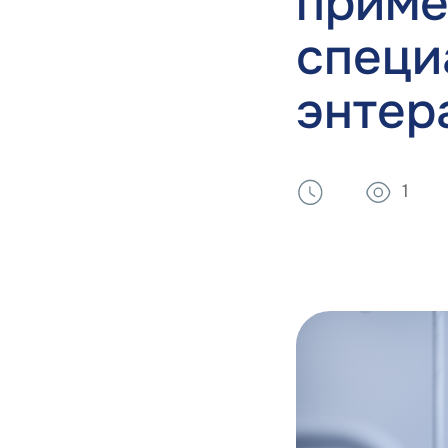
приме
специ
энтер
1