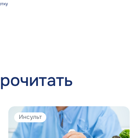
отку
рочитать
Инсульт