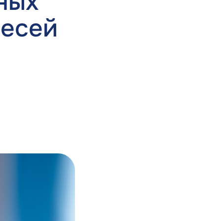
ных
месей