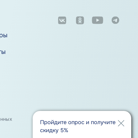
м
ры
ты
анных
Положение о порядке хранения
Пройдите опрос и получите
и защиты персональных данных
скидку 5%
Обмен и возврат товара