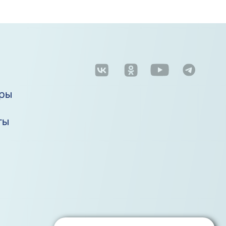
м
ры
ты