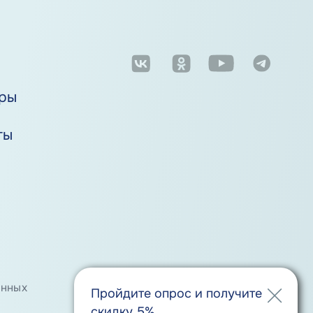
м
ры
ты
анных
Положение о порядке хранения
Пройдите опрос и получите
и защиты персональных данных
скидку 5%