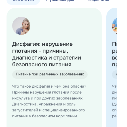
Дисфагия: нарушение
Пита
глотания - причины,
реаб
диагностика и стратегии
восс
безопасного питания
прав
Питание при различных заболеваниях
Инсул
Что такое дисфагия и чем она опасна?
Что мо
Причины нарушения глотания после
диеты д
инсульта и при других заболеваниях.
питания
Диагностика, упражнения и роль
(дисфа
загустителей и специализированного
специал
питания в безопасном кормлении.
реабил