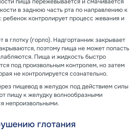
лости пища пережевывается и смачивается
кости в заднюю часть рта по направлению к
й: ребенок контролирует процесс жевания и
 в глотку (горло). Надгортанник закрывает
закрываются, поэтому пища не может попасть
слабляются. Пища и жидкость быстро
тся под произвольным контролем, но затем
орая не контролируется сознательно.
ерез пищевод в желудок под действием силы
ют пищу к желудку волнообразными
ся непроизвольными.
рушению глотания