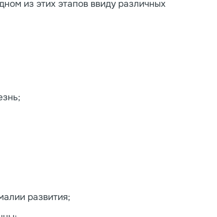
дном из этих этапов ввиду различных
знь;
малии развития;