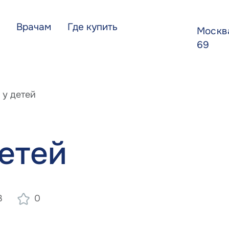
Врачам
Где купить
Моск
69
 у детей
етей
3
0