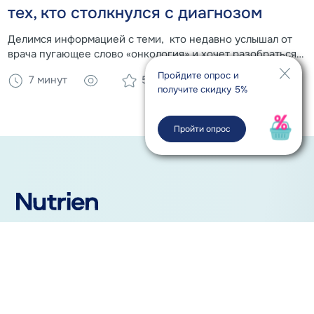
тех, кто столкнулся с диагнозом
Делимся информацией с теми, кто недавно услышал от
врача пугающее слово «онкология» и хочет разобраться
“что такое рак”.
Пройдите опрос и
7 минут
5
получите скидку 5%
Пройти опрос
Москва
+7 (800) 100-99-69
С 9:00 до 18:00
Россия, 123060, г. Москва, ул. Маршала Рыбалко,
д.2, стр. 8, 5 этаж