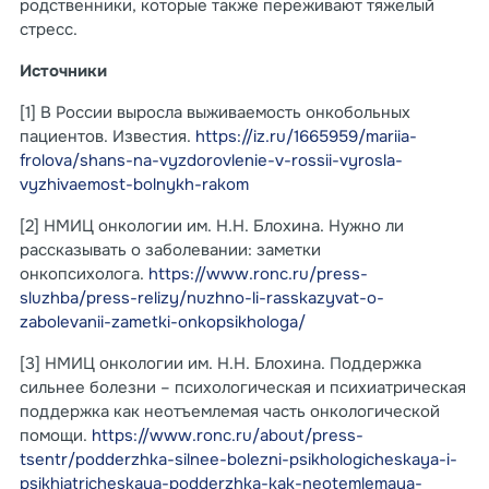
родственники, которые также переживают тяжелый
стресс.
Источники
[1] В России выросла выживаемость онкобольных
пациентов. Известия.
https://iz.ru/1665959/mariia-
frolova/shans-na-vyzdorovlenie-v-rossii-vyrosla-
vyzhivaemost-bolnykh-rakom
[2] НМИЦ онкологии им. Н.Н. Блохина. Нужно ли
рассказывать о заболевании: заметки
онкопсихолога.
https://www.ronc.ru/press-
sluzhba/press-relizy/nuzhno-li-rasskazyvat-o-
zabolevanii-zametki-onkopsikhologa/
[3] НМИЦ онкологии им. Н.Н. Блохина. Поддержка
сильнее болезни – психологическая и психиатрическая
поддержка как неотъемлемая часть онкологической
помощи.
https://www.ronc.ru/about/press-
tsentr/podderzhka-silnee-bolezni-psikhologicheskaya-i-
psikhiatricheskaya-podderzhka-kak-neotemlemaya-