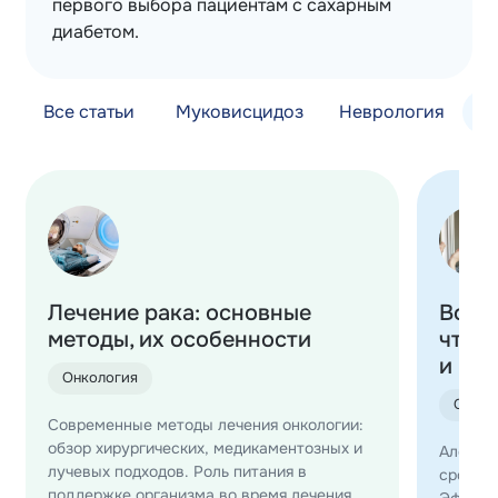
первого выбора пациентам с сахарным
диабетом.
Все статьи
Муковисцидоз
Неврология
О
Лечение рака: основные
Воло
методы, их особенности
что 
и во
Онкология
Онкол
Современные методы лечения онкологии:
обзор хирургических, медикаментозных и
Алопеци
лучевых подходов. Роль питания в
сроки в
поддержке организма во время лечения.