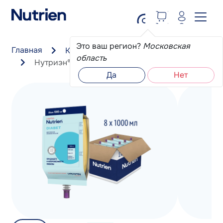
Перейти к основному содержанию
Это ваш регион?
Московская
Главная
Каталог
Зондовое
область
Нутриэн® Диабет 8 штук
Да
Нет