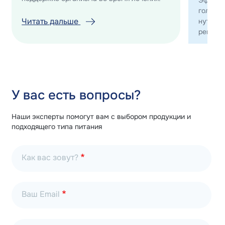
Эффект
головы,
Читать дальше
нутрит
регенер
Читат
У вас есть вопросы?
Наши эксперты помогут вам с выбором продукции и
подходящего типа питания
Как вас зовут?
Ваш Email