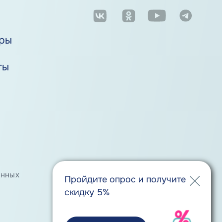
м
ры
ты
анных
Положение о порядке хранения
Пройдите опрос и получите
и защиты персональных данных
скидку 5%
Обмен и возврат товара