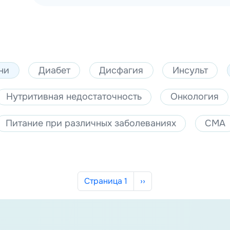
ни
Диабет
Дисфагия
Инсульт
Нутритивная недостаточность
Онкология
Питание при различных заболеваниях
СМА
Следующая страница
Страница 1
››