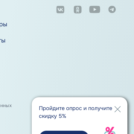
м
ры
ты
анных
Положение о порядке хранения
Пройдите опрос и получите
и защиты персональных данных
скидку 5%
Обмен и возврат товара