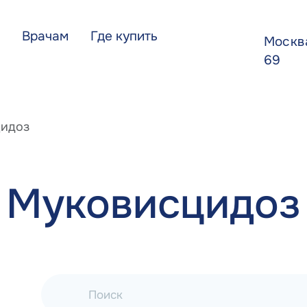
Врачам
Где купить
Моск
69
идоз
Муковисцидоз
Поиск