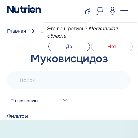
Перейти к основному содержанию
Это ваш регион?
Московская
Главная
Школа пациента
Муковисцидоз
область
Да
Нет
Муковисцидоз
Поиск
По названию
Фильтры