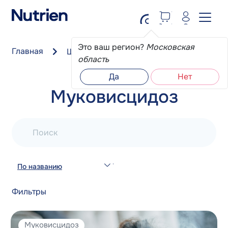
Перейти к основному содержанию
Это ваш регион?
Московская
Главная
Школа пациента
Муковисцидоз
область
Да
Нет
Муковисцидоз
Поиск
По названию
Фильтры
Муковисцидоз