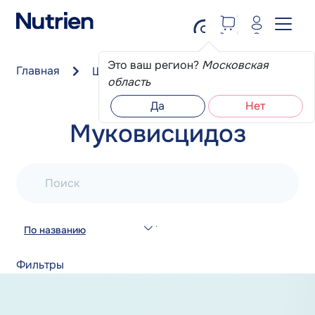
Перейти к основному содержанию
Это ваш регион?
Московская
Главная
Школа пациента
Муковисцидоз
область
Да
Нет
Муковисцидоз
Поиск
По названию
Фильтры