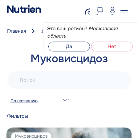
Перейти к основному содержанию
Это ваш регион?
Московская
Главная
Школа пациента
Муковисцидоз
область
Да
Нет
Муковисцидоз
Поиск
По названию
Фильтры
Муковисцидоз