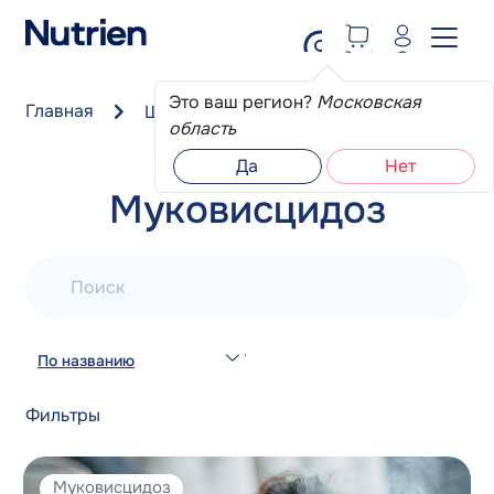
Перейти к основному содержанию
Это ваш регион?
Московская
Главная
Школа пациента
Муковисцидоз
область
Да
Нет
Муковисцидоз
Поиск
По названию
Фильтры
Муковисцидоз