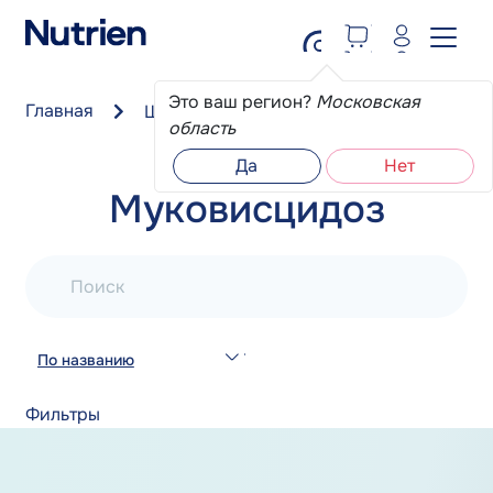
Перейти к основному содержанию
Это ваш регион?
Московская
Главная
Школа пациента
Муковисцидоз
область
Да
Нет
Муковисцидоз
Поиск
По названию
Фильтры