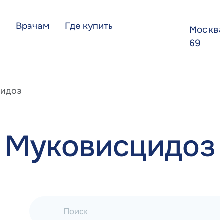
Врачам
Где купить
Моск
69
идоз
Муковисцидоз
Поиск