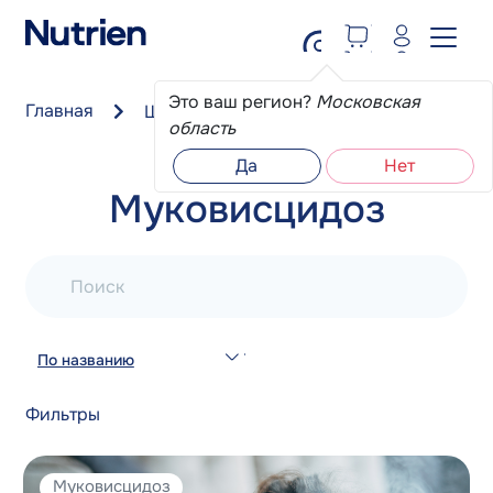
Перейти к основному содержанию
Это ваш регион?
Московская
Главная
Школа пациента
Муковисцидоз
область
Да
Нет
Муковисцидоз
Поиск
По названию
Фильтры
Муковисцидоз