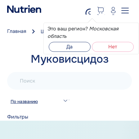
Перейти к основному содержанию
Это ваш регион?
Московская
Главная
Школа пациента
Муковисцидоз
область
Да
Нет
Муковисцидоз
Поиск
По названию
Фильтры