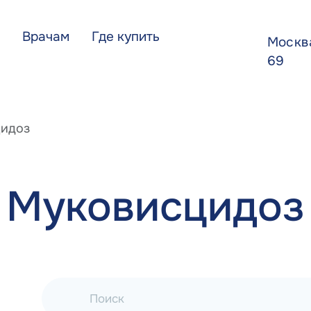
Врачам
Где купить
Моск
69
идоз
Муковисцидоз
Поиск