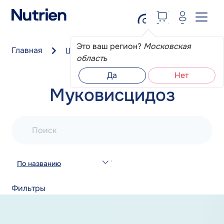
Перейти к основному содержанию
Это ваш регион?
Московская
Главная
Школа пациента
Муковисцидоз
область
Да
Нет
Муковисцидоз
Поиск
По названию
Фильтры