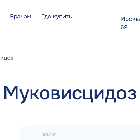
Врачам
Где купить
Моск
69
идоз
Муковисцидоз
Поиск