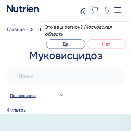
Перейти к основному содержанию
Это ваш регион?
Московская
Главная
Школа пациента
Муковисцидоз
область
Да
Нет
Муковисцидоз
Поиск
По названию
Фильтры