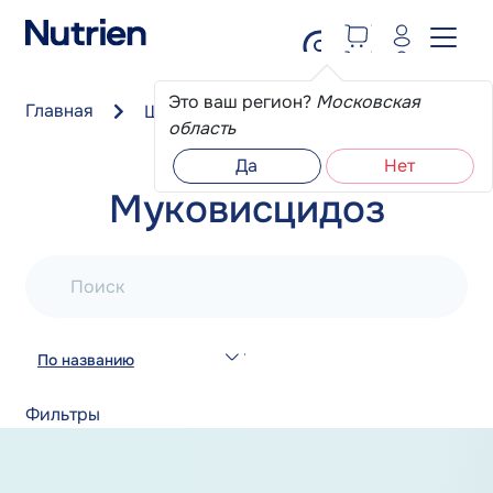
Перейти к основному содержанию
Это ваш регион?
Московская
Главная
Школа пациента
Муковисцидоз
область
Да
Нет
Муковисцидоз
Поиск
По названию
Фильтры