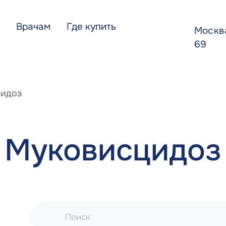
Врачам
Где купить
Моск
69
идоз
Муковисцидоз
Поиск