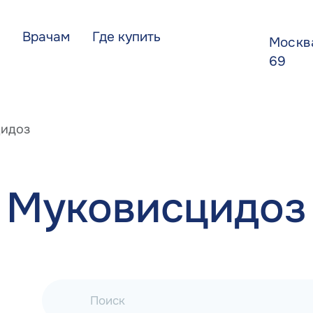
Врачам
Где купить
Моск
69
идоз
Муковисцидоз
Поиск