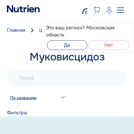
Перейти к основному содержанию
Это ваш регион?
Московская
Главная
Школа пациента
Муковисцидоз
область
Да
Нет
Муковисцидоз
Поиск
По названию
Фильтры