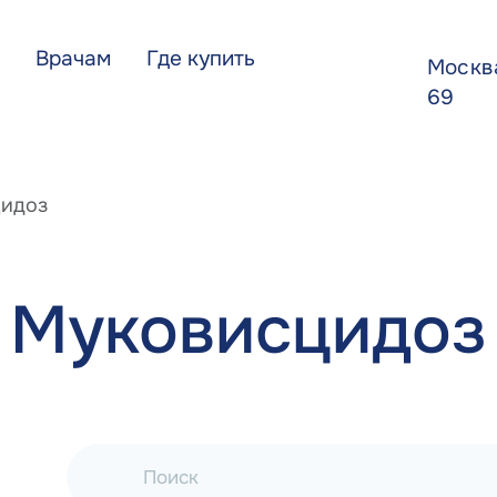
Врачам
Где купить
Моск
69
идоз
Муковисцидоз
Поиск