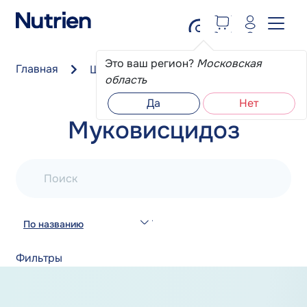
Перейти к основному содержанию
Это ваш регион?
Московская
Главная
Школа пациента
Муковисцидоз
область
Да
Нет
Муковисцидоз
Поиск
По названию
Фильтры