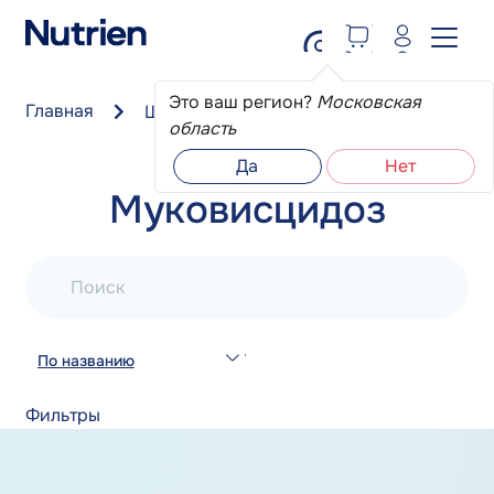
Перейти к основному содержанию
Это ваш регион?
Московская
Главная
Школа пациента
Муковисцидоз
область
Да
Нет
Муковисцидоз
Поиск
По названию
Фильтры