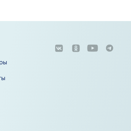
м
ры
ты