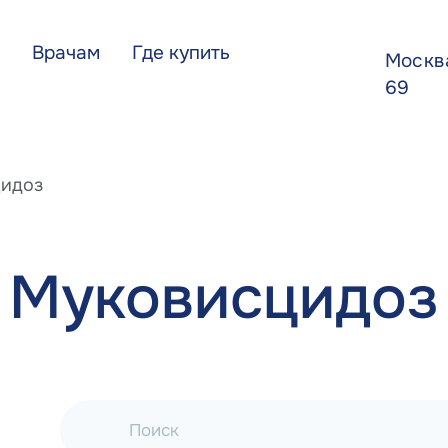
Врачам
Где купить
Моск
69
идоз
Муковисцидоз
Поиск