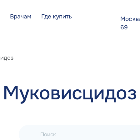
Врачам
Где купить
Моск
69
идоз
Муковисцидоз
Поиск