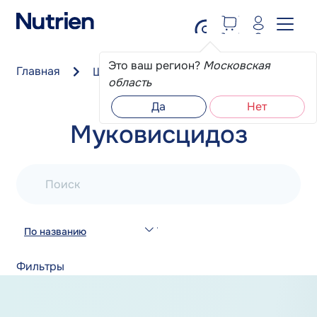
Перейти к основному содержанию
Это ваш регион?
Московская
Главная
Школа пациента
Муковисцидоз
область
Да
Нет
Муковисцидоз
Поиск
По названию
Фильтры