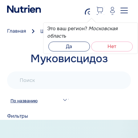
Перейти к основному содержанию
Это ваш регион?
Московская
Главная
Школа пациента
Муковисцидоз
область
Да
Нет
Муковисцидоз
Поиск
По названию
Фильтры