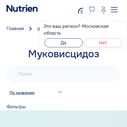
Перейти к основному содержанию
Это ваш регион?
Московская
Главная
Школа пациента
Муковисцидоз
область
Да
Нет
Муковисцидоз
Поиск
По названию
Фильтры