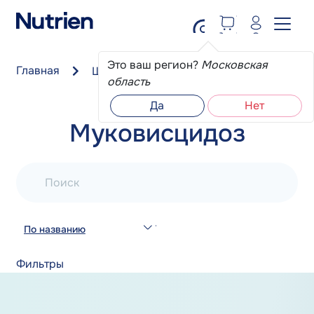
Перейти к основному содержанию
Это ваш регион?
Московская
Главная
Школа пациента
Муковисцидоз
область
Да
Нет
Муковисцидоз
Поиск
По названию
Фильтры