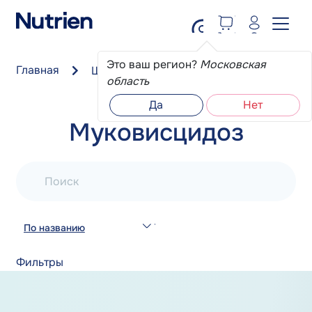
Перейти к основному содержанию
Это ваш регион?
Московская
Главная
Школа пациента
Муковисцидоз
область
Да
Нет
Муковисцидоз
Поиск
По названию
Фильтры