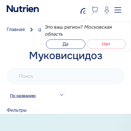
Перейти к основному содержанию
Это ваш регион?
Московская
Главная
Школа пациента
Муковисцидоз
область
Да
Нет
Муковисцидоз
Поиск
По названию
Фильтры