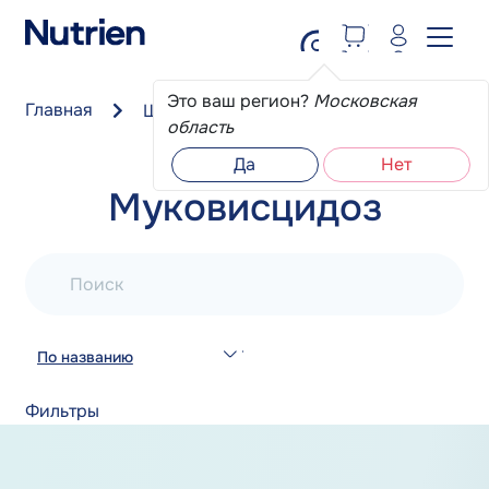
Перейти к основному содержанию
Это ваш регион?
Московская
Главная
Школа пациента
Муковисцидоз
область
Да
Нет
Муковисцидоз
Поиск
По названию
Фильтры