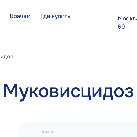
Врачам
Где купить
Моск
69
идоз
Муковисцидоз
Поиск