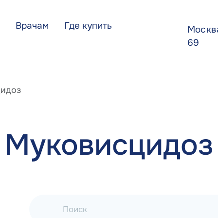
Врачам
Где купить
Моск
69
идоз
Муковисцидоз
Поиск