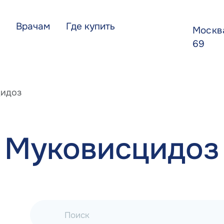
Врачам
Где купить
Моск
69
идоз
Муковисцидоз
Поиск